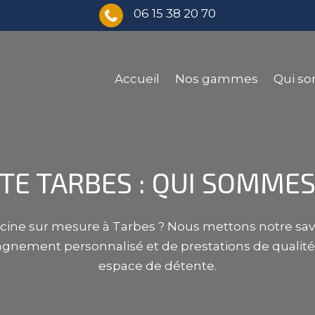
06 15 38 20 70

Accueil
Nos gammes
Qui s
STE TARBES : QUI SOMME
iscine sur mesure à Tarbes ? Nous mettons notre savoi
agnement personnalisé et de prestations de qualité p
espace de détente.