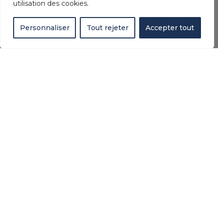
utilisation des cookies.
Personnaliser
Tout rejeter
Accepter tout
AZUREA : VOTRE PISCINE À
COQUE À HENDAYE
Avec AZUREA PISCINES, l’approche est
nouvelle. D’abord, on vous accompagne.
Ensuite, le terrain est étudié. Puis, la solution
est personnalisée. Votre piscine est unique. En
parallèle, on mise sur la modernité. Donc, le
plaisir est constant. Tous les jours. Sans
compromis.