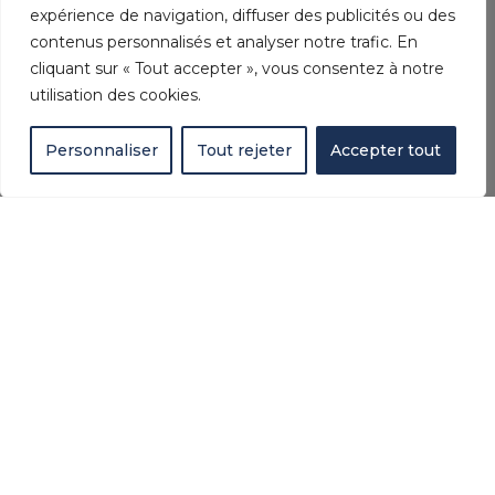
expérience de navigation, diffuser des publicités ou des
contenus personnalisés et analyser notre trafic. En
cliquant sur « Tout accepter », vous consentez à notre
utilisation des cookies.
Personnaliser
Tout rejeter
Accepter tout
AZUREA PISCINES : VOTRE
PISCINISTE À
ANGLET
!
Pour commencer, chez AZUREA PISCINES,
nous redéfinissons l’expérience de la piscine.
Ensuite, nous créons des piscines durables et
esthétiques.
De plus, chaque projet est