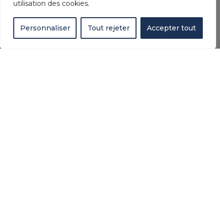
utilisation des cookies.
Personnaliser
Tout rejeter
Accepter tout
AZUREA : VOTRE PISCINE SUR
MESURE À HENDAYE
Rien n’est laissé au hasard avec AZUREA
PISCINES. D’abord, un accompagnement
sérieux. Ensuite, une étude du terrain. Puis,
une piscine créée pour vous. Elle est unique.
En parallèle, la modernité s’impose. Résultat :
du plaisir, chaque jour. Sans compromis.