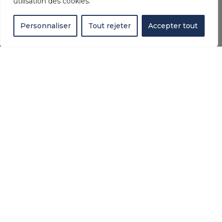
utilisation des cookies.
Personnaliser
Tout rejeter
Accepter tout
AZUREA PISCINES : VOTRE
PISCINISTE À
HENDAYE
!
Chez AZUREA PISCINES, nous agissons.
D’abord, nous écoutons. Ensuite, nous
imaginons. Puis, nous créons. En tant que
piscinistes passionnés, nous allons plus loin.
D’une part, nous repensons la piscine comme
un espace unique. D’autre part, nous
l’adaptons à chaque mode de vie. Par