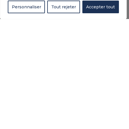
Personnaliser
Tout rejeter
Accepter tout
AZUREA : VOTRE PISCINE À
COQUE À ANGLET
Avec AZUREA PISCINES, l’approche est
nouvelle. D’abord, on vous accompagne.
Ensuite, le terrain est étudié. Puis, la solution
est personnalisée. Votre piscine est unique. En
parallèle, on mise sur la modernité. Donc, le
plaisir est constant. Tous les jours. Sans
compromis.